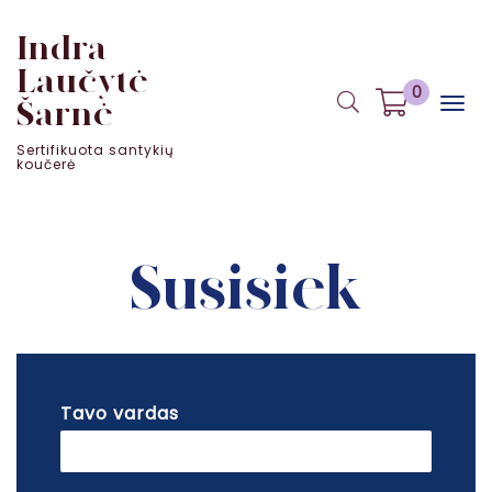
Indra
Laučytė -
0
Togg
Šarnė
navig
Sertifikuota santykių
koučerė
Susisiek
Tavo vardas